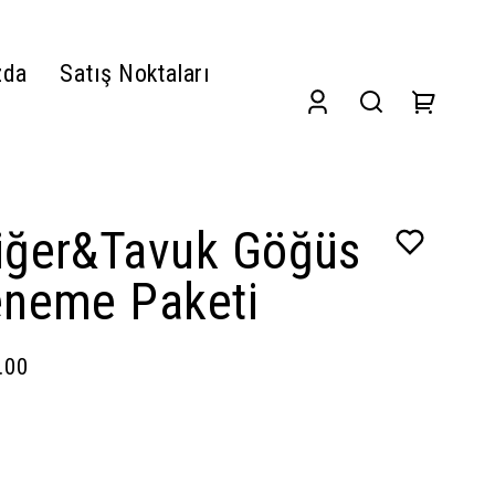
zda
Satış Noktaları
iğer&Tavuk Göğüs
eneme Paketi
.00