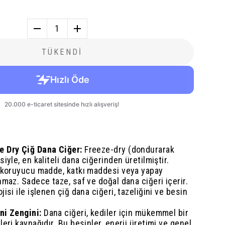
1
TÜKENDİ
e Dry Çiğ Dana Ciğer:
Freeze-dry (dondurarak
iyle, en kaliteli dana ciğerinden üretilmiştir.
, koruyucu madde, katkı maddesi veya yapay
nmaz. Sadece taze, saf ve doğal dana ciğeri içerir.
isi ile işlenen çiğ dana ciğeri, tazeliğini ve besin
ni Zengini:
Dana ciğeri, kediler için mükemmel bir
leri kaynağıdır. Bu besinler, enerji üretimi ve genel