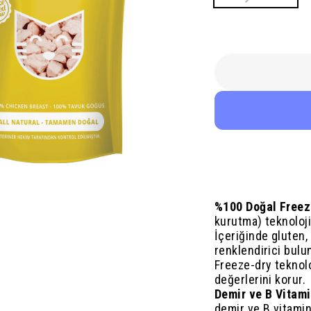
%100 Doğal Freez
kurutma) teknolojis
İçeriğinde gluten
renklendirici bulu
Freeze-dry teknoloj
değerlerini korur.
Demir ve B Vitami
demir ve B vitamin