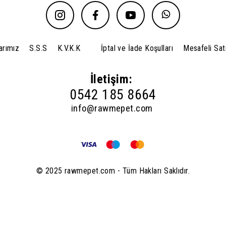
arımız
S.S.S
K.V.K.K
İptal ve İade Koşulları
Mesafeli Sat
İletişim:
0542 185 8664
info@rawmepet.com
© 2025 rawmepet.com - Tüm Hakları Saklıdır.