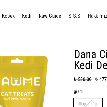
Köpek
Kedi
Raw Guide
S.S.S
Hakkımı
Dana C
Kedi D
₺ 530.00
₺ 477
gram
40 gr + 40gr