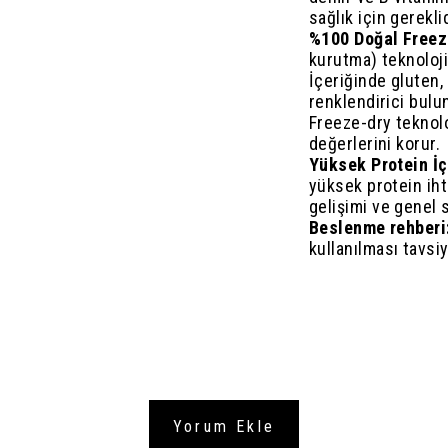
sağlık için gereklid
%100 Doğal Freez
kurutma) teknoloji
İçeriğinde gluten
renklendirici bulu
Freeze-dry teknolo
değerlerini korur.
Yüksek Protein İç
yüksek protein ihti
gelişimi ve genel s
Beslenme rehberi
kullanılması tavsi
Yorum Ekle