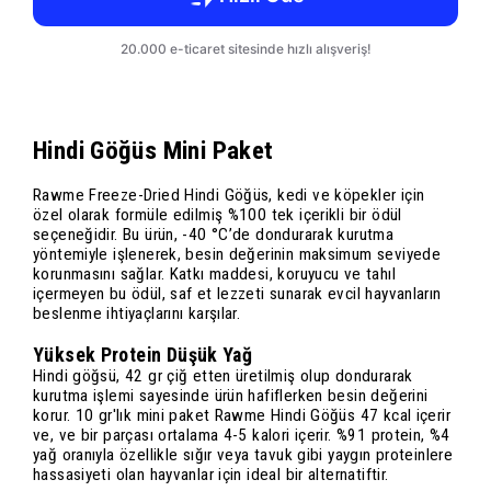
Hindi Göğüs Mini Paket
Rawme Freeze-Dried Hindi Göğüs, kedi ve köpekler için
özel olarak formüle edilmiş %100 tek içerikli bir ödül
seçeneğidir. Bu ürün, -40 °C’de dondurarak kurutma
yöntemiyle işlenerek, besin değerinin maksimum seviyede
korunmasını sağlar. Katkı maddesi, koruyucu ve tahıl
içermeyen bu ödül, saf et lezzeti sunarak evcil hayvanların
beslenme ihtiyaçlarını karşılar.
Yüksek Protein Düşük Yağ
Hindi göğsü, 42 gr çiğ etten üretilmiş olup dondurarak
kurutma işlemi sayesinde ürün hafiflerken besin değerini
korur. 10 gr'lık mini paket Rawme Hindi Göğüs 47 kcal içerir
ve, ve bir parçası ortalama 4-5 kalori içerir. %91 protein, %4
yağ oranıyla özellikle sığır veya tavuk gibi yaygın proteinlere
hassasiyeti olan hayvanlar için ideal bir alternatiftir.