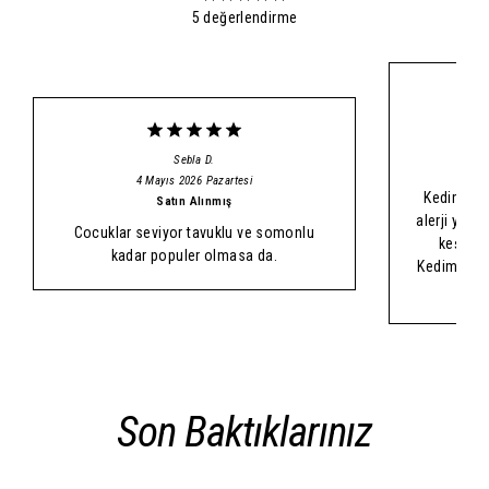
5 değerlendirme
Sebla
D.
4 Mayıs 2026 Pazartesi
Kedimizin
Satın Alınmış
alerji yap
Cocuklar seviyor tavuklu ve somonlu
keşfetti
kadar populer olmasa da.
Kedimiz ma
hedi
Son Baktıklarınız