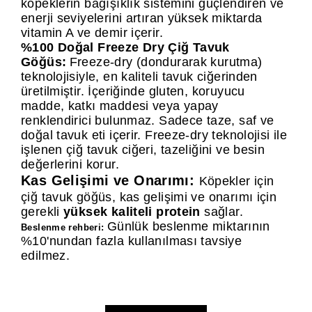
köpeklerin bağışıklık sistemini güçlendiren ve
enerji seviyelerini artıran yüksek miktarda
vitamin A ve demir içerir.
%100 Doğal Freeze Dry Çiğ Tavuk
Göğüs:
Fr
eeze-dry (dondurarak kurutma)
teknolojisiyle, en kaliteli tavuk ciğerinden
üretilmiştir. İçeriğinde gluten, koruyucu
madde, katkı maddesi veya yapay
renklendirici bulunmaz. Sadece taze, saf ve
doğal tavuk eti içerir. Freeze-dry teknolojisi ile
işlenen çiğ tavuk ciğeri, tazeliğini ve besin
değerlerini korur.
Kas Gelişimi ve Onarımı:
Köpekler için
çiğ tavuk göğüs, kas gelişimi ve onarımı için
gerekli
yüksek kaliteli protein
sağlar.
Günlük beslenme miktarının
Beslenme rehberi:
%10'nundan fazla kullanılması tavsiye
edilmez.