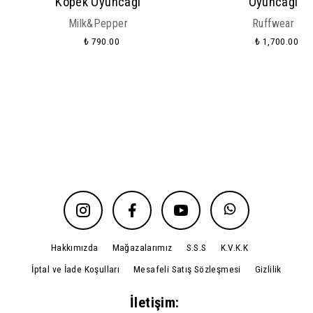
Köpek Oyuncağı
Oyuncağı
Milk&Pepper
Ruffwear
₺ 790.00
₺ 1,700.00
Hakkımızda
Mağazalarımız
S.S.S
K.V.K.K
İptal ve İade Koşulları
Mesafeli Satış Sözleşmesi
Gizlilik
İletişim: